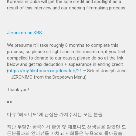
Koreans in Cuba will get the sole credit and spotlight as a
result of this interview and our ongoing filmmaking process.
Jeronimo on KBS
We presume it’ll take roughly 6 months to complete this
process, so please sit tight and in the meantime, if you feel
compelled to donate to our cause, please do so at the link
below and get tax deduction + appearance in ending credit
(
https://my.filmforum.org/donate/i/21
– Select Joseph Juhn
– JERONIMO from the Dropdown Menu)
Thank you!
==
다큐 “헤로니모”에 관심을 가져주시는 모든 분들,
지난 두달간 한국에서 촬영 및 헤로니모 선생님을 알았던 모
든분들과의 인터뷰를 마치고 저희들은 뉴욕으로 돌아왔습니