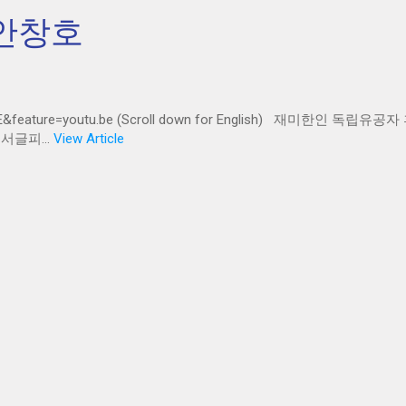
 안창호
A3dE&feature=youtu.be (Scroll down for English) 재미한인 독
서글피...
View Article