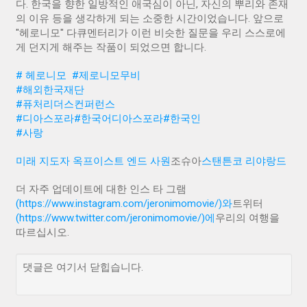
다. 한국을 향한 일방적인 애국심이 아닌, 자신의 뿌리와 존재
의 이유 등을 생각하게 되는 소중한 시간이었습니다. 앞으로
"헤로니모" 다큐멘터리가 이런 비슷한 질문을 우리 스스로에
게 던지게 해주는 작품이 되었으면 합니다.
#
헤로니모
#
제로니모무비
#
해외한국재단
#
퓨처리더스컨퍼런스
#
디아스포라
#
한국어디아스포라
#
한국인
#
사랑
미래 지도자 옥프
이스트 엔드 사원
조슈아
스탠튼
코 리야랑드
더 자주 업데이트에 대한 인스 타 그램
(https://www.instagram.com/jeronimomovie/)와
트위터
(https://www.twitter.com/jeronimomovie/)에
우리의 여행을
따르십시오.
댓글은 여기서 닫힙습니다.